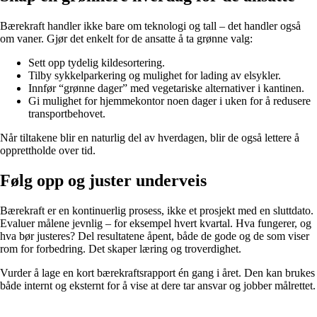
Bærekraft handler ikke bare om teknologi og tall – det handler også
om vaner. Gjør det enkelt for de ansatte å ta grønne valg:
Sett opp tydelig kildesortering.
Tilby sykkelparkering og mulighet for lading av elsykler.
Innfør “grønne dager” med vegetariske alternativer i kantinen.
Gi mulighet for hjemmekontor noen dager i uken for å redusere
transportbehovet.
Når tiltakene blir en naturlig del av hverdagen, blir de også lettere å
opprettholde over tid.
Følg opp og juster underveis
Bærekraft er en kontinuerlig prosess, ikke et prosjekt med en sluttdato.
Evaluer målene jevnlig – for eksempel hvert kvartal. Hva fungerer, og
hva bør justeres? Del resultatene åpent, både de gode og de som viser
rom for forbedring. Det skaper læring og troverdighet.
Vurder å lage en kort bærekraftsrapport én gang i året. Den kan brukes
både internt og eksternt for å vise at dere tar ansvar og jobber målrettet.