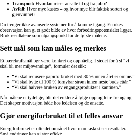
Transport:
Hvordan reiser ansatte til og fra jobb?
Avfall:
Hvor mye kastes – og hvor mye blir faktisk sortert og
gjenvunnet?
Du trenger ikke avanserte systemer for å komme i gang. En ukes
observasjon kan gi et godt bilde av hvor forbedringspotensialet ligger.
Bruk resultatene som utgangspunkt for de første målene.
Sett mål som kan måles og merkes
Et bærekraftsmål bør være konkret og oppnåelig. I stedet for å si “vi
skal bli mer miljøvennlige”, formuler det slik:
“Vi skal redusere papirforbruket med 30 % innen året er omme.”
“Vi skal bytte til 100 % fornybar strøm innen neste budsjettår.”
“Vi skal halvere bruken av engangsprodukter i kantinen.”
Når målene er tydelige, blir det enklere å følge opp og feire fremgang.
Det skaper motivasjon både hos ledelsen og de ansatte.
Gjør energiforbruket til et felles ansvar
Energiforbruket er ofte det området hvor man raskest ser resultater.
Små endringer kan gi stor effekt: