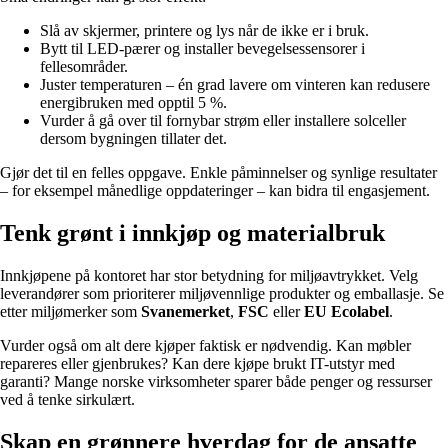
Slå av skjermer, printere og lys når de ikke er i bruk.
Bytt til LED-pærer og installer bevegelsessensorer i
fellesområder.
Juster temperaturen – én grad lavere om vinteren kan redusere
energibruken med opptil 5 %.
Vurder å gå over til fornybar strøm eller installere solceller
dersom bygningen tillater det.
Gjør det til en felles oppgave. Enkle påminnelser og synlige resultater
– for eksempel månedlige oppdateringer – kan bidra til engasjement.
Tenk grønt i innkjøp og materialbruk
Innkjøpene på kontoret har stor betydning for miljøavtrykket. Velg
leverandører som prioriterer miljøvennlige produkter og emballasje. Se
etter miljømerker som
Svanemerket
,
FSC
eller
EU Ecolabel
.
Vurder også om alt dere kjøper faktisk er nødvendig. Kan møbler
repareres eller gjenbrukes? Kan dere kjøpe brukt IT-utstyr med
garanti? Mange norske virksomheter sparer både penger og ressurser
ved å tenke sirkulært.
Skap en grønnere hverdag for de ansatte