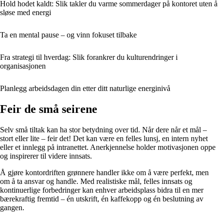
Hold hodet kaldt: Slik takler du varme sommerdager på kontoret uten å
sløse med energi
Ta en mental pause – og vinn fokuset tilbake
Fra strategi til hverdag: Slik forankrer du kulturendringer i
organisasjonen
Planlegg arbeidsdagen din etter ditt naturlige energinivå
Feir de små seirene
Selv små tiltak kan ha stor betydning over tid. Når dere når et mål –
stort eller lite – feir det! Det kan være en felles lunsj, en intern nyhet
eller et innlegg på intranettet. Anerkjennelse holder motivasjonen oppe
og inspirerer til videre innsats.
Å gjøre kontordriften grønnere handler ikke om å være perfekt, men
om å ta ansvar og handle. Med realistiske mål, felles innsats og
kontinuerlige forbedringer kan enhver arbeidsplass bidra til en mer
bærekraftig fremtid – én utskrift, én kaffekopp og én beslutning av
gangen.