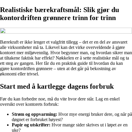
Realistiske bærekraftsmål: Slik gjør du
kontordriften grønnere trinn for trinn
Bærekraft er ikke lenger et valgfritt tillegg – det er en del av ansvaret
alle virksomheter må ta. Likevel kan det virke overveldende å gjøre
kontoret mer miljøvennlig. Hvor begynner man, og hvordan sikrer man
at tiltakene faktisk har effekt? Nøkkelen er å sette realistiske mål og ta
ett steg av gangen. Her får du en praktisk guide til hvordan du kan
gjøre kontordriften grønnere – uten at det går på bekostning av
økonomi eller trivsel.
Start med å kartlegge dagens forbruk
Før du kan forbedre noe, må du vite hvor dere står. Lag en enkel
oversikt over kontorets forbruk:
Strøm og oppvarming:
Hvor mye energi bruker dere, og når på
døgnet er forbruket høyest?
Papir og utskrifter:
Hvor mange sider skrives ut i løpet av en
uke?