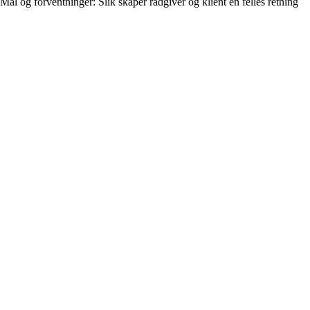
Mål og forventninger: Slik skaper rådgiver og klient en felles retning