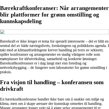
Bærekraftkonferanser: Når arrangementer
blir plattformer for grønn omstilling og
kunnskapsdeling
Bærekraft er ikke lenger et tema for spesielt interesserte – det er blitt en
sentral del av både næringslivets, forskningens og politikkens agenda. I
takt med at klimautfordringene krever handling på tvers av sektorer,
spiller konferanser og arrangementer en stadig viktigere rolle som
møteplasser for idéutveksling, samarbeid og konkrete løsninger.
Bærekraftkonferanser er i dag langt mer enn foredrag og
nettverksbygging – de fungerer som laboratorier for grønn omstilling i
praksis.
Fra visjon til handling – konferansen som
drivkraft
En bærekraftkonferanse handler ikke bare om å snakke om miljø og
klima, men om å skape arenaer der kunnskap omsettes til handling.
Mange arrangører legger vekt på å gjøre selve arrangementet til et