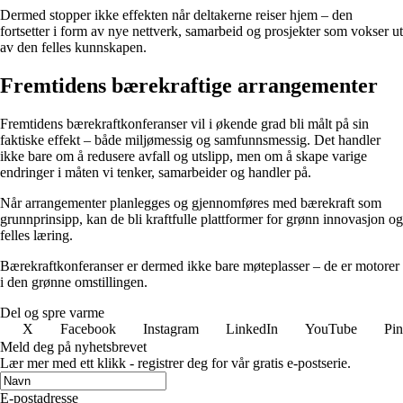
Dermed stopper ikke effekten når deltakerne reiser hjem – den
fortsetter i form av nye nettverk, samarbeid og prosjekter som vokser ut
av den felles kunnskapen.
Fremtidens bærekraftige arrangementer
Fremtidens bærekraftkonferanser vil i økende grad bli målt på sin
faktiske effekt – både miljømessig og samfunnsmessig. Det handler
ikke bare om å redusere avfall og utslipp, men om å skape varige
endringer i måten vi tenker, samarbeider og handler på.
Når arrangementer planlegges og gjennomføres med bærekraft som
grunnprinsipp, kan de bli kraftfulle plattformer for grønn innovasjon og
felles læring.
Bærekraftkonferanser er dermed ikke bare møteplasser – de er motorer
i den grønne omstillingen.
Del og spre varme
X
Facebook
Instagram
LinkedIn
YouTube
Pin
Meld deg på nyhetsbrevet
Lær mer med ett klikk - registrer deg for vår gratis e-postserie.
E-postadresse